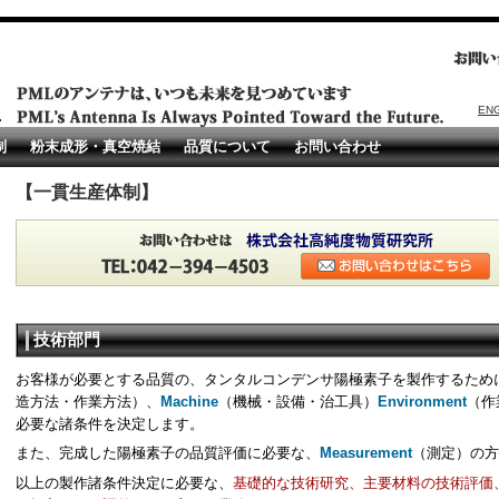
EN
制
粉末成形・真空焼結
品質について
お問い合わせ
【一貫生産体制】
技術部門
お客様が必要とする品質の、タンタルコンデンサ陽極素子を製作するため
造方法・作業方法）、
Machine
（機械・設備・治工具）
Environment
（作
必要な諸条件を決定します。
また、完成した陽極素子の品質評価に必要な、
Measurement
（測定）の方
以上の製作諸条件決定に必要な、
基礎的な技術研究、主要材料の技術評価